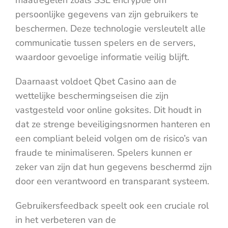
persoonlijke gegevens van zijn gebruikers te
beschermen. Deze technologie versleutelt alle
communicatie tussen spelers en de servers,
waardoor gevoelige informatie veilig blijft.
Daarnaast voldoet Qbet Casino aan de
wettelijke beschermingseisen die zijn
vastgesteld voor online goksites. Dit houdt in
dat ze strenge beveiligingsnormen hanteren en
een compliant beleid volgen om de risico’s van
fraude te minimaliseren. Spelers kunnen er
zeker van zijn dat hun gegevens beschermd zijn
door een verantwoord en transparant systeem.
Gebruikersfeedback speelt ook een cruciale rol
in het verbeteren van de