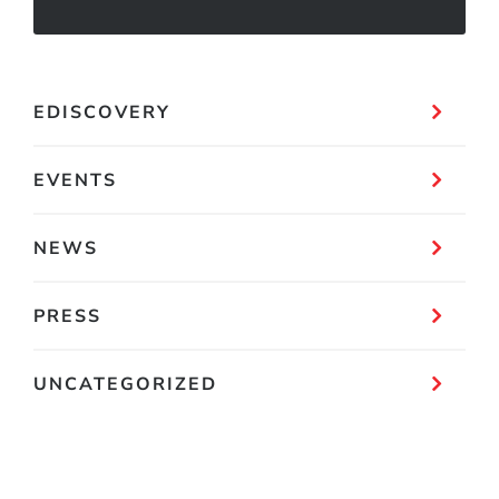
EDISCOVERY
EVENTS
NEWS
PRESS
UNCATEGORIZED