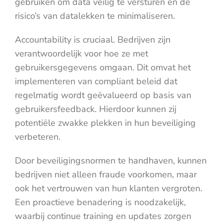
gebruiken om data veilig te versturen en de
risico’s van datalekken te minimaliseren.
Accountability is cruciaal. Bedrijven zijn
verantwoordelijk voor hoe ze met
gebruikersgegevens omgaan. Dit omvat het
implementeren van compliant beleid dat
regelmatig wordt geëvalueerd op basis van
gebruikersfeedback. Hierdoor kunnen zij
potentiële zwakke plekken in hun beveiliging
verbeteren.
Door beveiligingsnormen te handhaven, kunnen
bedrijven niet alleen fraude voorkomen, maar
ook het vertrouwen van hun klanten vergroten.
Een proactieve benadering is noodzakelijk,
waarbij continue training en updates zorgen