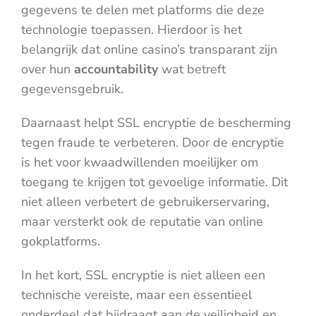
gegevens te delen met platforms die deze
technologie toepassen. Hierdoor is het
belangrijk dat online casino’s transparant zijn
over hun
accountability
wat betreft
gegevensgebruik.
Daarnaast helpt SSL encryptie de bescherming
tegen fraude te verbeteren. Door de encryptie
is het voor kwaadwillenden moeilijker om
toegang te krijgen tot gevoelige informatie. Dit
niet alleen verbetert de gebruikerservaring,
maar versterkt ook de reputatie van online
gokplatforms.
In het kort, SSL encryptie is niet alleen een
technische vereiste, maar een essentieel
onderdeel dat bijdraagt aan de veiligheid en