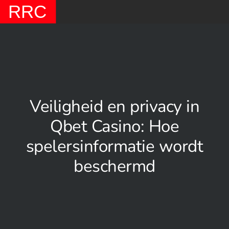
Skip
to
content
Veiligheid en privacy in
Qbet Casino: Hoe
spelersinformatie wordt
beschermd