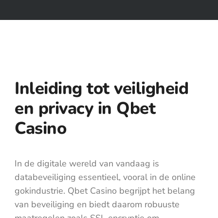
Inleiding tot veiligheid
en privacy in Qbet
Casino
In de digitale wereld van vandaag is
databeveiliging essentieel, vooral in de online
gokindustrie. Qbet Casino begrijpt het belang
van beveiliging en biedt daarom robuuste
maatregelen zoals SSL encryptie om