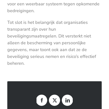
voor een weerbaar systeem tegen opkomende
bedreigingen.
Tot slot is het belangrijk dat organisaties
transparant zijn over hun
beveiligingsmaatregelen. Dit versterkt niet
alleen de bescherming van persoonlijke
gegevens, maar toont ook aan dat ze de
beveiliging serieus nemen en risico’s effectief
beheren.
Facebook
X
LinkedIn