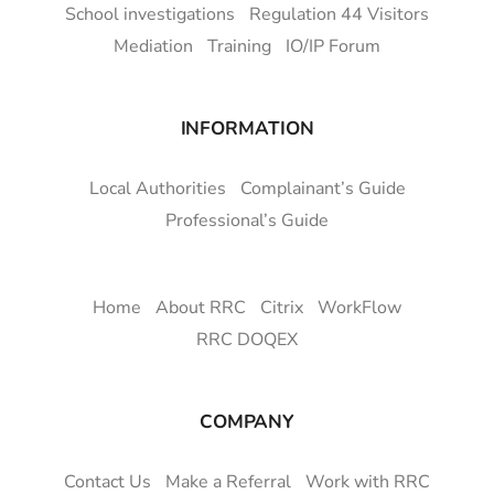
School investigations
Regulation 44 Visitors
Mediation
Training
IO/IP Forum
INFORMATION
Local Authorities
Complainant’s Guide
Professional’s Guide
Home
About RRC
Citrix
WorkFlow
RRC DOQEX
COMPANY
Contact Us
Make a Referral
Work with RRC